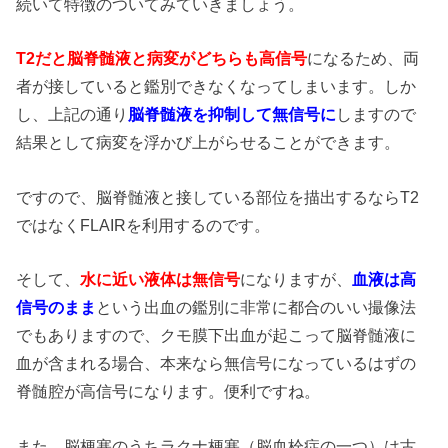
続いて特徴のついてみていきましょう。
T2だと脳脊髄液と病変がどちらも高信号
になるため、両
者が接していると鑑別できなくなってしまいます。しか
し、上記の通り
脳脊髄液を抑制して無信号に
しますので
結果として病変を浮かび上がらせることができます。
ですので、脳脊髄液と接している部位を描出するならT2
ではなくFLAIRを利用するのです。
そして、
水に近い液体は無信号
になりますが、
血液は高
信号のまま
という出血の鑑別に非常に都合のいい撮像法
でもありますので、クモ膜下出血が起こって脳脊髄液に
血が含まれる場合、本来なら無信号になっているはずの
脊髄腔が高信号になります。便利ですね。
また、脳梗塞のうちラクナ梗塞（脳血栓症の一つ）は古