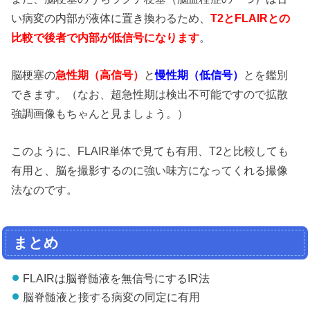
い病変の内部が液体に置き換わるため、
T2とFLAIRとの
比較で後者で内部が低信号になります
。
脳梗塞の
急性期（高信号）
と
慢性期（低信号）
とを鑑別
できます。（なお、超急性期は検出不可能ですので拡散
強調画像もちゃんと見ましょう。）
このように、FLAIR単体で見ても有用、T2と比較しても
有用と、脳を撮影するのに強い味方になってくれる撮像
法なのです。
まとめ
FLAIRは脳脊髄液を無信号にするIR法
脳脊髄液と接する病変の同定に有用