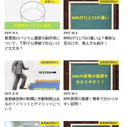
患者さん
放射線技師向け
2017.11.4
2017.10.6
胃透視のバリウム濃度や副作用に
MRIのT1とT2の違いは？簡単な
ついて。下剤でも便秘で出ないけ
見分け方、覚え方を紹介！
ど大丈夫？
放射線技師向け
放射線技師向け
2017.8.15
2017.10.3
放射線技師の転職に年齢制限はあ
MRI原理の基礎！簡単で分かりや
るの？メリットとデメリットにつ
すい説明！
いて
放射線技師向け
放射線技師向け