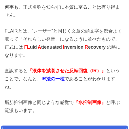
何事も、正式名称を知らずに本質に至ることは有り得ま
せん。
FLAIRとは、”レーザー”と同じく文章の頭文字を都合よく
取って「それらしい発音」になるように並べたもので、
正式には
FL
uid
A
ttenuated
I
nversion
R
ecovery
の略に
なります。
直訳すると
『液体を減衰させた反転回復（IR）』
という
ことで、なんと、
IR法の一種
であることがわかります
ね。
脂肪抑制画像と同じような感覚で
『水抑制画像』
と呼ぶ
流派もいます。