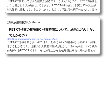
「PET-CT検査ってどんな病気が解るの？ がんだけなの？」PET-CT検査と
いうと確かにがんが主に出てきます。PET-CTの利用につき実に95%以上が
がん診療に使われているとされます。しかし、実は他の病気のためにも使わ
れていたりします。（意外でしょう？）今回はPET-CT...
診療放射線技師のLife-Log
PET-CT検査の被曝量や検査時間について。結果はどのくらい
でわかるの？
http://houshasengishi.com/pet-ct-hibaku-jikan/
「PET-CTは被曝量が多いのでは？ どのくらいの時間がかかるの？ 結果
はすぐわかるの？」従来のがん検査で結果がわかりづらいものについて威力
を発揮するPET-CTですが、その原理上からも被曝量はそれなりの分量とな
ります。また、特殊な検査のためどのくらい時間が...