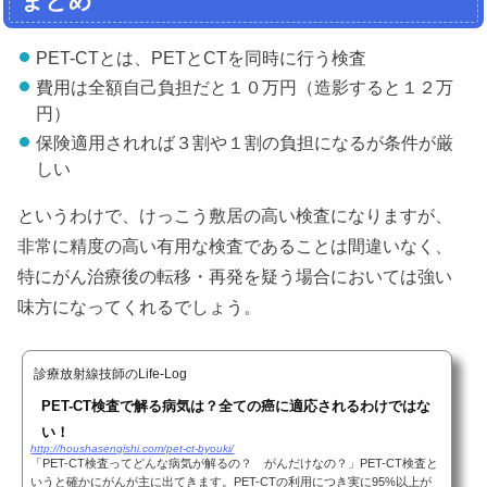
まとめ
PET-CTとは、PETとCTを同時に行う検査
費用は全額自己負担だと１０万円（造影すると１２万
円）
保険適用されれば３割や１割の負担になるが条件が厳
しい
というわけで、けっこう敷居の高い検査になりますが、
非常に精度の高い有用な検査であることは間違いなく、
特にがん治療後の転移・再発を疑う場合においては強い
味方になってくれるでしょう。
診療放射線技師のLife-Log
PET-CT検査で解る病気は？全ての癌に適応されるわけではな
い！
http://houshasengishi.com/pet-ct-byouki/
「PET-CT検査ってどんな病気が解るの？ がんだけなの？」PET-CT検査と
いうと確かにがんが主に出てきます。PET-CTの利用につき実に95%以上が