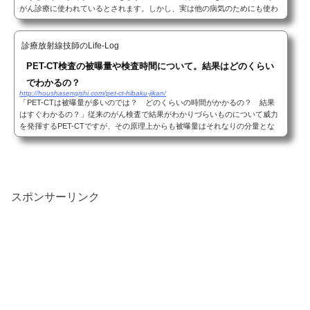
がん診療に使われているとされます。しかし、実は他の病気のためにも使わ
れていたりします。（意外でしょう？）今回はPET-CT...
診療放射線技師のLife-Log
PET-CT検査の被曝量や検査時間について。結果はどのくらい
でわかるの？
http://houshasengishi.com/pet-ct-hibaku-jikan/
「PET-CTは被曝量が多いのでは？ どのくらいの時間がかかるの？ 結果
はすぐわかるの？」従来のがん検査で結果がわかりづらいものについて威力
を発揮するPET-CTですが、その原理上からも被曝量はそれなりの分量とな
ります。また、特殊な検査のためどのくらい時間が...
スポンサーリンク