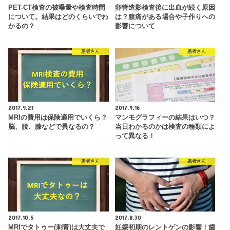
PET-CT検査の被曝量や検査時間
卵管造影検査後に出血が続く原因
について。結果はどのくらいでわ
は？腹痛がある場合や子作りへの
かるの？
影響について
患者さん
患者さん
2017.9.21
2017.9.16
MRIの費用は保険適用でいくら？
マンモグラフィーの結果はいつ？
脳、腰、膝などで異なるの？
当日わかるのかは検査の種類によ
って異なる！
患者さん
患者さん
2017.10.5
2017.8.30
MRIでタトゥー(刺青)は大丈夫で
妊娠初期のレントゲンの影響！歯